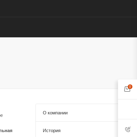
0
О компании
ое
льная
История