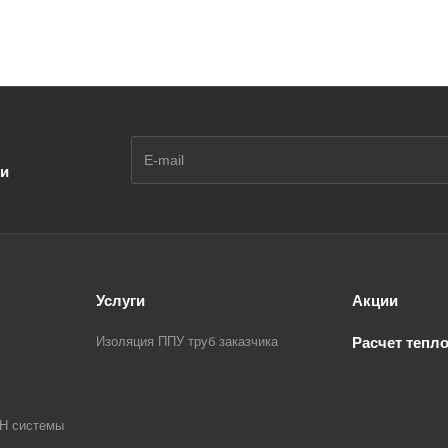
ии
Услуги
Акции
Изоляция ППУ труб заказчика
Расчет тепл
Н системы