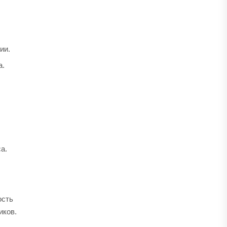
ии.
а.
а.
ость
иков.