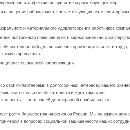
евременное и эффективное принятие корректирующих мер .
а и оснащение рабочих мест, соответствующих всем санитарным
орального и материального удовлетворения работников компан
целью постоянного повышения их профессионального мастерств
овейших технологий для повышения производительности труда,
ускаемую продукцию.
специалистов высокой квалификации.
о своими партнерами в долгосрочных интересах нашего бизнес
нию взятых на себя обязательств и ждет такого же
вательность – залог нашей долгосрочной прибыльности.
ует росту благосостояния регионов России. Мы понимаем важн
 примером в вопросах социальной защищенности наших сотрудн