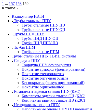
1
...
157
158
159
Каталог
Калькулятор НЗТИ
Трубы стальные ППУ
Трубы стальные ППУ ПЭ
Трубы стальные ППУ ОЦ
Трубы ПНД ППУ
Трубы ПНД ППУ ОЦ
Трубы ПНД ППУ ПЭ
Трубы ППМ
Трубы стальные ППМ
Трубы стальные ППУ ТВИН системы
Скорлупа ППУ
Скорлупа ППУ без покрытия
Покрытие армофол (фольгированная)
Покрытие стеклопластик
Покрытие битумная бумага
Без покрытия (кожух оцинкованный)
Покрытие оцинкованное
Комплекты заделки стыков ППУ (КЗС)
Комплекты заделки стыков ОЦ (КЗС)
Комплекты заделки стыков ПЭ (КЗС)
Неподвижные опоры ППУ
Неподвижные опоры ППУ ОЦ вариант А