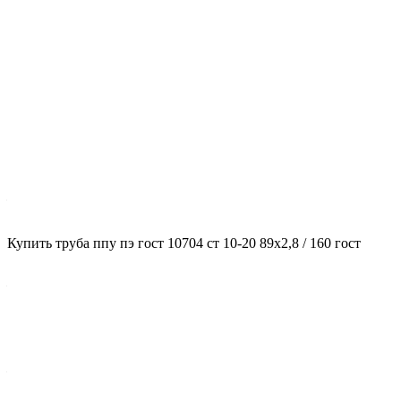
Характеристики
ГОСТ несущей трубы
?
ГОСТ основной трубы
—
10704
Диаметр трубы, мм
Купить труба ппу пэ гост 10704 ст 10-20 89x2,8 / 160 гост
?
Диаметр основной трубы
—
89
Стенка трубы, мм
?
Толщина стенки несущей трубы
—
2,8