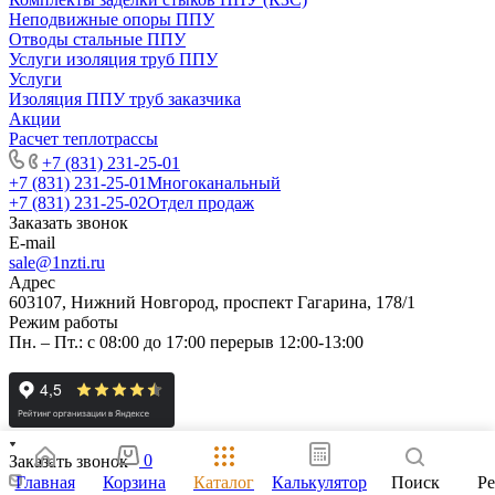
Неподвижные опоры ППУ
Отводы стальные ППУ
Услуги изоляция труб ППУ
Услуги
Изоляция ППУ труб заказчика
Акции
Расчет теплотрассы
+7 (831) 231-25-01
+7 (831) 231-25-01
Многоканальный
+7 (831) 231-25-02
Отдел продаж
Заказать звонок
E-mail
sale@1nzti.ru
Адрес
603107, Нижний Новгород, проспект Гагарина, 178/1
Режим работы
Пн. – Пт.: с 08:00 до 17:00 перерыв 12:00-13:00
0
Заказать звонок
Главная
Корзина
Каталог
Калькулятор
Поиск
Р