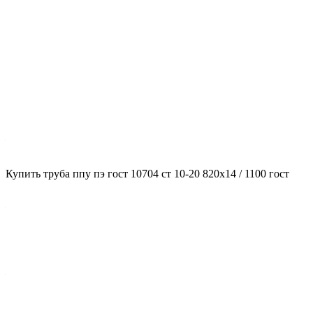
Характеристики
ГОСТ несущей трубы
?
ГОСТ основной трубы
—
10704
Диаметр трубы, мм
Купить труба ппу пэ гост 10704 ст 10-20 820x14 / 1100 гост
?
Диаметр основной трубы
—
820
Стенка трубы, мм
?
Толщина стенки несущей трубы
—
14
Марка стали