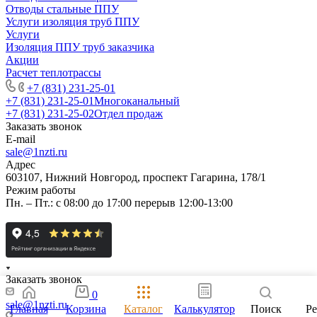
Отводы стальные ППУ
Услуги изоляция труб ППУ
Услуги
Изоляция ППУ труб заказчика
Акции
Расчет теплотрассы
+7 (831) 231-25-01
+7 (831) 231-25-01
Многоканальный
+7 (831) 231-25-02
Отдел продаж
Заказать звонок
E-mail
sale@1nzti.ru
Адрес
603107, Нижний Новгород, проспект Гагарина, 178/1
Режим работы
Пн. – Пт.: с 08:00 до 17:00 перерыв 12:00-13:00
Заказать звонок
0
sale@1nzti.ru
Главная
Корзина
Каталог
Калькулятор
Поиск
Р