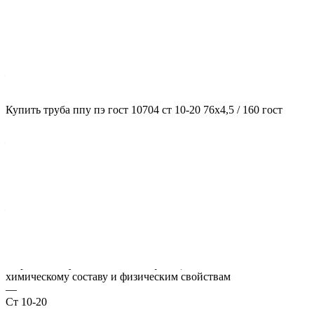
Характеристики
ГОСТ несущей трубы
?
ГОСТ основной трубы
—
10704
Диаметр трубы, мм
Купить труба ппу пэ гост 10704 ст 10-20 76x4,5 / 160 гост
?
Диаметр основной трубы
—
76
Стенка трубы, мм
?
Толщина стенки несущей трубы
—
4,5
Марка стали
?
Марка стали указывает классификацию сталей по их
химическому составу и физическим свойствам
—
Ст 10-20