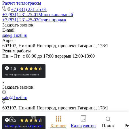
Расчет теплотрассы
+7 (831) 231-25-01
+7 (831) 231-25-01
Многоканальный
+7 (831) 231-25-02
Отдел продаж
Заказать звонок
E-mail
sale@1nzti.ru
Адрес
603107, Нижний Новгород, проспект Гагарина, 178/1
Режим работы
Пн. – Пт.: с 08:00 до 17:00 перерыв 12:00-13:00
Заказать звонок
sale@1nzti.ru
603107, Нижний Новгород, проспект Гагарина, 178/1
0
Главная
Корзина
Каталог
Калькулятор
Поиск
Р