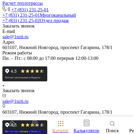
Расчет теплотрассы
+7 (831) 231-25-01
+7 (831) 231-25-01
Многоканальный
+7 (831) 231-25-02
Отдел продаж
Заказать звонок
E-mail
sale@1nzti.ru
Адрес
603107, Нижний Новгород, проспект Гагарина, 178/1
Режим работы
Пн. – Пт.: с 08:00 до 17:00 перерыв 12:00-13:00
Заказать звонок
sale@1nzti.ru
603107, Нижний Новгород, проспект Гагарина, 178/1
0
Главная
Корзина
Каталог
Калькулятор
Поиск
Р