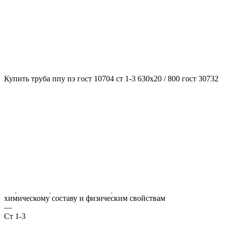
Характеристики
ГОСТ несущей трубы
?
ГОСТ основной трубы
—
10704
Диаметр трубы, мм
Купить труба ппу пэ гост 10704 ст 1-3 630x20 / 800 гост 30732
?
Диаметр основной трубы
—
630
Стенка трубы, мм
?
Толщина стенки несущей трубы
—
20
Марка стали
?
Марка стали указывает классификацию сталей по их
химическому составу и физическим свойствам
—
Ст 1-3