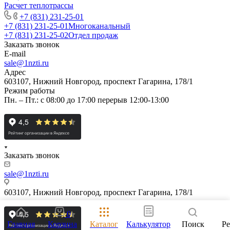
Расчет теплотрассы
+7 (831) 231-25-01
+7 (831) 231-25-01
Многоканальный
+7 (831) 231-25-02
Отдел продаж
Заказать звонок
E-mail
sale@1nzti.ru
Адрес
603107, Нижний Новгород, проспект Гагарина, 178/1
Режим работы
Пн. – Пт.: с 08:00 до 17:00 перерыв 12:00-13:00
Заказать звонок
sale@1nzti.ru
603107, Нижний Новгород, проспект Гагарина, 178/1
0
Главная
Корзина
Каталог
Калькулятор
Поиск
Р