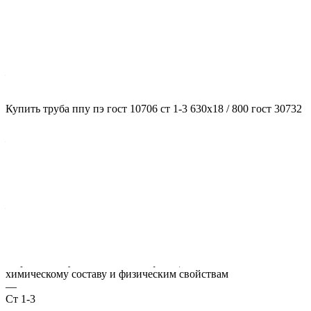
Характеристики
ГОСТ несущей трубы
?
ГОСТ основной трубы
—
10706
Диаметр трубы, мм
Купить труба ппу пэ гост 10706 ст 1-3 630x18 / 800 гост 30732
?
Диаметр основной трубы
—
630
Стенка трубы, мм
?
Толщина стенки несущей трубы
—
18
Марка стали
?
Марка стали указывает классификацию сталей по их
химическому составу и физическим свойствам
—
Ст 1-3