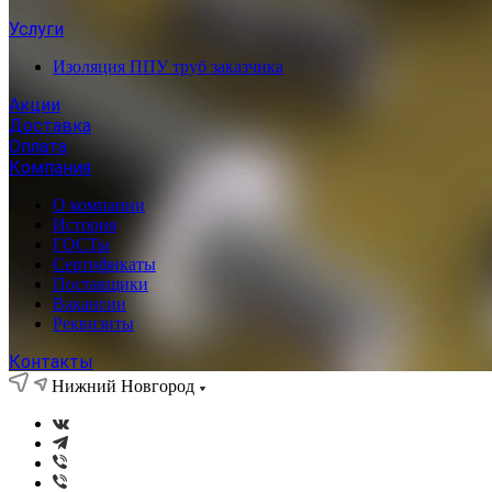
Услуги
Изоляция ППУ труб заказчика
Акции
Доставка
Оплата
Компания
О компании
История
ГОСТы
Сертификаты
Поставщики
Вакансии
Реквизиты
Контакты
Нижний Новгород