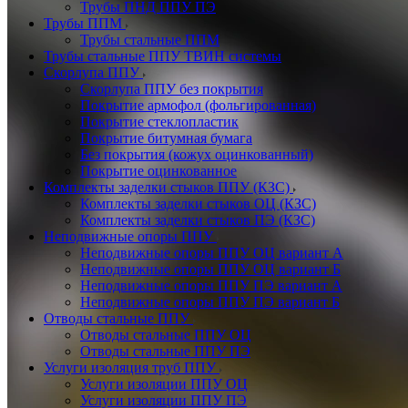
Трубы ПНД ППУ ПЭ
Трубы ППМ
Трубы стальные ППМ
Трубы стальные ППУ ТВИН системы
Скорлупа ППУ
Скорлупа ППУ без покрытия
Покрытие армофол (фольгированная)
Покрытие стеклопластик
Покрытие битумная бумага
Без покрытия (кожух оцинкованный)
Покрытие оцинкованное
Комплекты заделки стыков ППУ (КЗС)
Комплекты заделки стыков ОЦ (КЗС)
Комплекты заделки стыков ПЭ (КЗС)
Неподвижные опоры ППУ
Неподвижные опоры ППУ ОЦ вариант А
Неподвижные опоры ППУ ОЦ вариант Б
Неподвижные опоры ППУ ПЭ вариант А
Неподвижные опоры ППУ ПЭ вариант Б
Отводы стальные ППУ
Отводы стальные ППУ ОЦ
Отводы стальные ППУ ПЭ
Услуги изоляция труб ППУ
Услуги изоляции ППУ ОЦ
Услуги изоляции ППУ ПЭ