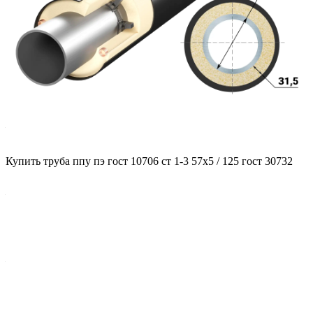
Характеристики
ГОСТ несущей трубы
?
ГОСТ основной трубы
—
10706
Диаметр трубы, мм
Купить труба ппу пэ гост 10706 ст 1-3 57x5 / 125 гост 30732
?
Диаметр основной трубы
—
57
Стенка трубы, мм
?
Толщина стенки несущей трубы
—
5
Марка стали
?