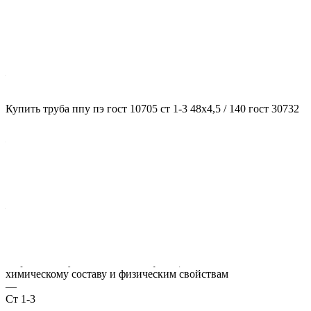
Характеристики
ГОСТ несущей трубы
?
ГОСТ основной трубы
—
10705
Диаметр трубы, мм
Купить труба ппу пэ гост 10705 ст 1-3 48x4,5 / 140 гост 30732
?
Диаметр основной трубы
—
48
Стенка трубы, мм
?
Толщина стенки несущей трубы
—
4,5
Марка стали
?
Марка стали указывает классификацию сталей по их
химическому составу и физическим свойствам
—
Ст 1-3