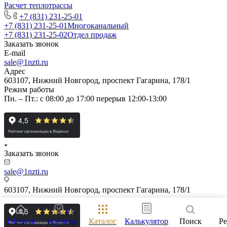
Расчет теплотрассы
+7 (831) 231-25-01
+7 (831) 231-25-01
Многоканальный
+7 (831) 231-25-02
Отдел продаж
Заказать звонок
E-mail
sale@1nzti.ru
Адрес
603107, Нижний Новгород, проспект Гагарина, 178/1
Режим работы
Пн. – Пт.: с 08:00 до 17:00 перерыв 12:00-13:00
Заказать звонок
sale@1nzti.ru
603107, Нижний Новгород, проспект Гагарина, 178/1
0
Главная
Корзина
Каталог
Калькулятор
Поиск
Р