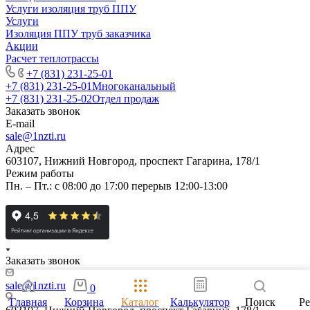
Услуги изоляция труб ППУ
Услуги
Изоляция ППУ труб заказчика
Акции
Расчет теплотрассы
+7 (831) 231-25-01
+7 (831) 231-25-01
Многоканальный
+7 (831) 231-25-02
Отдел продаж
Заказать звонок
E-mail
sale@1nzti.ru
Адрес
603107, Нижний Новгород, проспект Гагарина, 178/1
Режим работы
Пн. – Пт.: с 08:00 до 17:00 перерыв 12:00-13:00
Заказать звонок
sale@1nzti.ru
0
Главная
Корзина
Каталог
Калькулятор
Поиск
Р