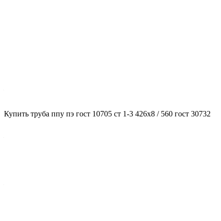
Характеристики
ГОСТ несущей трубы
?
ГОСТ основной трубы
—
10705
Диаметр трубы, мм
Купить труба ппу пэ гост 10705 ст 1-3 426x8 / 560 гост 30732
?
Диаметр основной трубы
—
426
Стенка трубы, мм
?
Толщина стенки несущей трубы
—
8
Марка стали
?