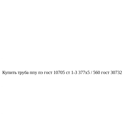
Характеристики
ГОСТ несущей трубы
?
ГОСТ основной трубы
—
10705
Диаметр трубы, мм
Купить труба ппу пэ гост 10705 ст 1-3 377x5 / 560 гост 30732
?
Диаметр основной трубы
—
377
Стенка трубы, мм
?
Толщина стенки несущей трубы
—
5
Марка стали