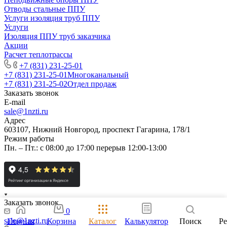
Отводы стальные ППУ
Услуги изоляция труб ППУ
Услуги
Изоляция ППУ труб заказчика
Акции
Расчет теплотрассы
+7 (831) 231-25-01
+7 (831) 231-25-01
Многоканальный
+7 (831) 231-25-02
Отдел продаж
Заказать звонок
E-mail
sale@1nzti.ru
Адрес
603107, Нижний Новгород, проспект Гагарина, 178/1
Режим работы
Пн. – Пт.: с 08:00 до 17:00 перерыв 12:00-13:00
Заказать звонок
0
sale@1nzti.ru
Главная
Корзина
Каталог
Калькулятор
Поиск
Р