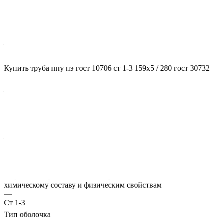
Характеристики
ГОСТ несущей трубы
?
ГОСТ основной трубы
—
10706
Диаметр трубы, мм
Купить труба ппу пэ гост 10706 ст 1-3 159x5 / 280 гост 30732
?
Диаметр основной трубы
—
159
Стенка трубы, мм
?
Толщина стенки несущей трубы
—
5
Марка стали
?
Марка стали указывает классификацию сталей по их
химическому составу и физическим свойствам
—
Ст 1-3
Тип оболочка