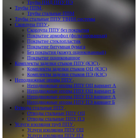
Трубы ПНД ППУ ПЭ
Трубы ППМ
Трубы стальные ППМ
Трубы стальные ППУ ТВИН системы
Скорлупа ППУ
Скорлупа ППУ без покрытия
Покрытие армофол (фольгированная)
Покрытие стеклопластик
Покрытие битумная бумага
Без покрытия (кожух оцинкованный)
Покрытие оцинкованное
Комплекты заделки стыков ППУ (КЗС)
Комплекты заделки стыков ОЦ (КЗС)
Комплекты заделки стыков ПЭ (КЗС)
Неподвижные опоры ППУ
Неподвижные опоры ППУ ОЦ вариант А
Неподвижные опоры ППУ ОЦ вариант Б
Неподвижные опоры ППУ ПЭ вариант А
Неподвижные опоры ППУ ПЭ вариант Б
Отводы стальные ППУ
Отводы стальные ППУ ОЦ
Отводы стальные ППУ ПЭ
Услуги изоляция труб ППУ
Услуги изоляции ППУ ОЦ
Услуги изоляции ППУ ПЭ