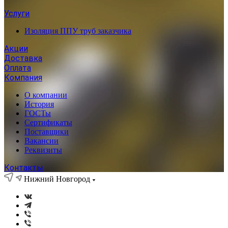
Услуги
Изоляция ППУ труб заказчика
Акции
Доставка
Оплата
Компания
О компании
История
ГОСТы
Сертификаты
Поставщики
Вакансии
Реквизиты
Контакты
Нижний Новгород