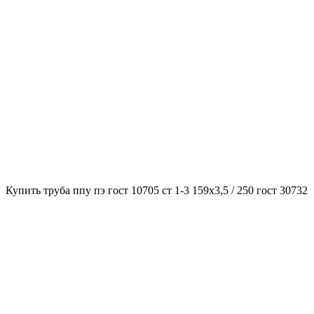
Характеристики
ГОСТ несущей трубы
?
ГОСТ основной трубы
—
10705
Диаметр трубы, мм
Купить труба ппу пэ гост 10705 ст 1-3 159x3,5 / 250 гост 30732
?
Диаметр основной трубы
—
159
Стенка трубы, мм
?
Толщина стенки несущей трубы
—
3,5