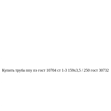
Характеристики
ГОСТ несущей трубы
?
ГОСТ основной трубы
—
10704
Диаметр трубы, мм
Купить труба ппу пэ гост 10704 ст 1-3 159x3,5 / 250 гост 30732
?
Диаметр основной трубы
—
159
Стенка трубы, мм
?
Толщина стенки несущей трубы
—
3,5