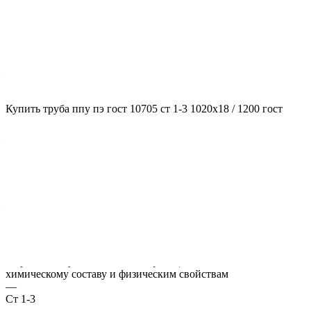
Характеристики
ГОСТ несущей трубы
?
ГОСТ основной трубы
—
10705
Диаметр трубы, мм
Купить труба ппу пэ гост 10705 ст 1-3 1020x18 / 1200 гост
?
Диаметр основной трубы
—
1020
Стенка трубы, мм
?
Толщина стенки несущей трубы
—
18
Марка стали
?
Марка стали указывает классификацию сталей по их
химическому составу и физическим свойствам
—
Ст 1-3