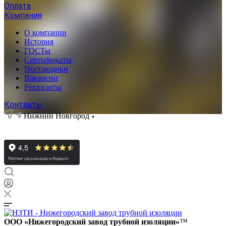
Оплата
Компания
О компании
История
ГОСТы
Сертификаты
Поставщики
Вакансии
Реквизиты
Контакты
Нижний Новгород
ООО «Нижегородский завод трубной изоляции»
™