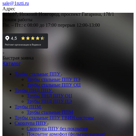
sale@1nzti.ru
Адрес
603107, Нижний Новгород, проспект Гагарина, 178/1
Режим работы
Пн. – Пт.: с 08:00 до 17:00 перерыв 12:00-13:00
Быстрая заявка
Каталог
Трубы стальные ППУ
Трубы стальные ППУ ПЭ
Трубы стальные ППУ ОЦ
Трубы ПНД ППУ
Трубы ПНД ППУ ОЦ
Трубы ПНД ППУ ПЭ
Трубы ППМ
Трубы стальные ППМ
Трубы стальные ППУ ТВИН системы
Скорлупа ППУ
Скорлупа ППУ без покрытия
Покрытие армофол (фольгированная)