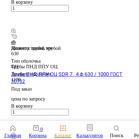
В корзину
Диаметр трубы, мм
Можно с вашей трубой
630
Тип оболочка
ОЦ
Трубы ПНД ППУ ОЦ
Диаметр оболочки
Труба ПНД ППУ ОЦ SDR 7 , 4 ф 630 / 1000 ГОСТ
1100
30732
Под заказ
цена по зап
р
осу
В корзину
0
Главная
Корзина
Каталог
Калькулятор
Поиск
Р