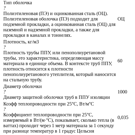
Тип оболочка
?
Полиэтиленовая (ПЭ) и оцинкованная сталь (ОЦ).
Полиэтиленовая оболочка (ПЭ) подходит для
ОЦ
подземной прокладки, а оцинкованная сталь (ОЦ) для
наземной и надземной прокладки, а также для
прокладки в каналах и тоннелях.
Плотность, кг/м3
?
Плотность трубы ППУ, или пенополиуретановой
трубы, это характеристика, определяющая массу
60
материала в единице объема. В контексте труб ППУ,
плотность относится к плотности
пенополиуретанового утеплителя, который наносится
на стальную трубу.
Диаметр оболочки
?
1000
Диаметр защитной оболочки труб в ППУ изоляции
Коэфф теплопроводности при 25°С, Вт/м°C
?
Коэффициент теплопроводности при 25°C,
0,035
измеряемый в Вт/(м·°C), показывает, сколько тепла (в
ваттах) проходит через 1 метр материала за 1 секунду
при разнице температур в 1 градус Цельсия