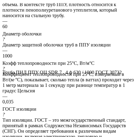
объема. В контексте труб ППУ, плотность относится к
плотности пенополиуретанового утеплителя, который
наносится на стальную трубу.
—
60
Диаметр оболочки
?
Диаметр защитной оболочки труб в ППУ изоляции
—
1000
Коэфф теплопроводности при 25°С, Вт/м°C
?
Труба ПНД ППУ ОЦ SDR 7 , 4 ф 630 / 1000 ГОСТ 30732
Коэффициент теплопроводности при 25°C, измеряемый в
Вт/(м·°C), показывает, сколько тепла (в ваттах) проходит через
1 метр материала за 1 секунду при разнице температур в 1
градус Цельсия
—
0,035
ГОСТ изоляции
?
Тип изоляции. ГОСТ – это межгосударственный стандарт,
принятый в рамках Содружества Независимых Государств
(СНГ). Он определяет требования к различным видам
изоляции, включая электрическую, тепловую и