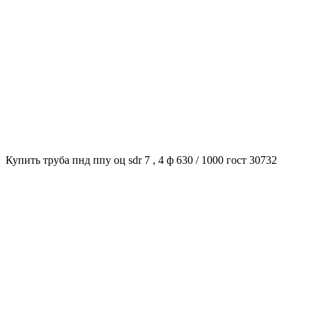
Характеристики
Диаметр трубы, мм
?
Диаметр основной трубы
—
630
Тип оболочка
Купить труба пнд ппу оц sdr 7 , 4 ф 630 / 1000 гост 30732
?
Полиэтиленовая (ПЭ) и оцинкованная сталь (ОЦ).
Полиэтиленовая оболочка (ПЭ) подходит для подземной
прокладки, а оцинкованная сталь (ОЦ) для наземной и
надземной прокладки, а также для прокладки в каналах и
тоннелях.
—
ОЦ
Плотность, кг/м3
?
Плотность трубы ППУ, или пенополиуретановой трубы, это
характеристика, определяющая массу материала в единице