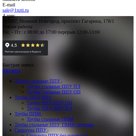
E-mail
sale@1nzti.ru
Адрес
603107, Нижний Новгород, проспект Гагарина, 178/1
Режим работы
Пн. – Пт.: с 08:00 до 17:00 перерыв 12:00-13:00
Быстрая заявка
Каталог
Трубы стальные ППУ
Трубы стальные ППУ ПЭ
Трубы стальные ППУ ОЦ
Трубы ПНД ППУ
Трубы ПНД ППУ ОЦ
Трубы ПНД ППУ ПЭ
Трубы ППМ
Трубы стальные ППМ
Трубы стальные ППУ ТВИН системы
Скорлупа ППУ
Скорлупа ППУ без покрытия