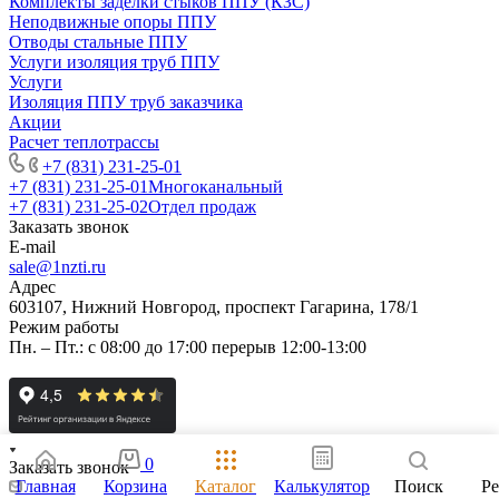
Комплекты заделки стыков ППУ (КЗС)
Неподвижные опоры ППУ
Отводы стальные ППУ
Услуги изоляция труб ППУ
Услуги
Изоляция ППУ труб заказчика
Акции
Расчет теплотрассы
+7 (831) 231-25-01
+7 (831) 231-25-01
Многоканальный
+7 (831) 231-25-02
Отдел продаж
Заказать звонок
E-mail
sale@1nzti.ru
Адрес
603107, Нижний Новгород, проспект Гагарина, 178/1
Режим работы
Пн. – Пт.: с 08:00 до 17:00 перерыв 12:00-13:00
0
Заказать звонок
Главная
Корзина
Каталог
Калькулятор
Поиск
Р