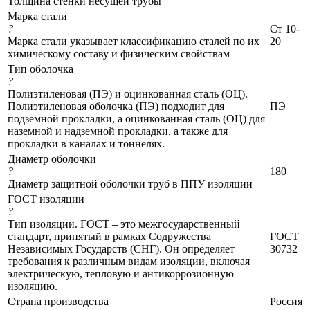
Толщина стенки несущей трубы
Марка стали
?
Ст 10-
Марка стали указывает классификацию сталей по их
20
химическому составу и физическим свойствам
Тип оболочка
?
Полиэтиленовая (ПЭ) и оцинкованная сталь (ОЦ).
Полиэтиленовая оболочка (ПЭ) подходит для
ПЭ
подземной прокладки, а оцинкованная сталь (ОЦ) для
наземной и надземной прокладки, а также для
прокладки в каналах и тоннелях.
Диаметр оболочки
?
180
Диаметр защитной оболочки труб в ППУ изоляции
ГОСТ изоляции
?
Тип изоляции. ГОСТ – это межгосударственный
стандарт, принятый в рамках Содружества
ГОСТ
Независимых Государств (СНГ). Он определяет
30732
требования к различным видам изоляции, включая
электрическую, тепловую и антикоррозионную
изоляцию.
Страна производства
Россия