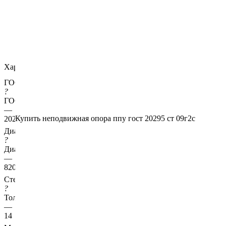
Характеристики
ГОСТ несущей трубы
?
ГОСТ основной трубы
—
Купить неподвижная опора ппу гост 20295 ст 09г2с
20295
Диаметр трубы, мм
?
Диаметр основной трубы
—
820
Стенка трубы, мм
?
Толщина стенки несущей трубы
—
14