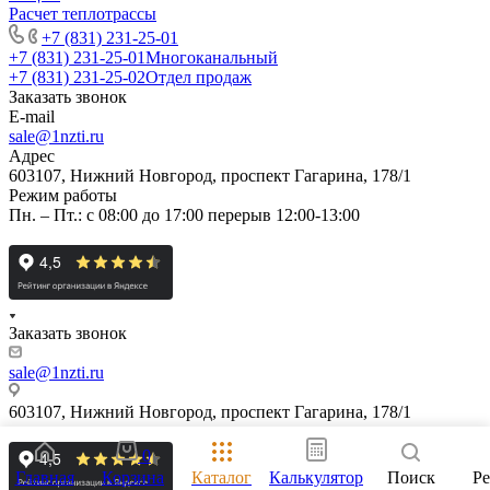
Расчет теплотрассы
+7 (831) 231-25-01
+7 (831) 231-25-01
Многоканальный
+7 (831) 231-25-02
Отдел продаж
Заказать звонок
E-mail
sale@1nzti.ru
Адрес
603107, Нижний Новгород, проспект Гагарина, 178/1
Режим работы
Пн. – Пт.: с 08:00 до 17:00 перерыв 12:00-13:00
Заказать звонок
sale@1nzti.ru
603107, Нижний Новгород, проспект Гагарина, 178/1
0
Главная
Корзина
Каталог
Калькулятор
Поиск
Р