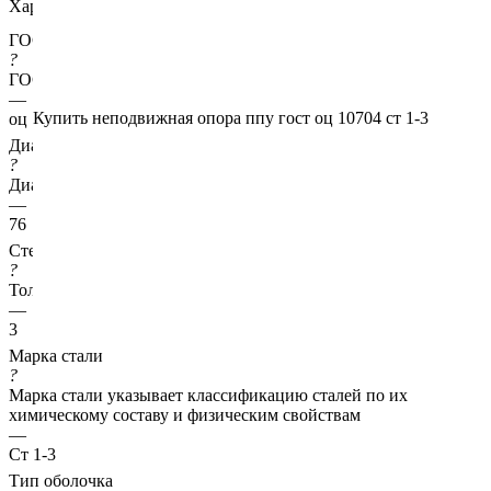
Характеристики
ГОСТ несущей трубы
?
ГОСТ основной трубы
—
Купить неподвижная опора ппу гост оц 10704 ст 1-3
оц 10704
Диаметр трубы, мм
?
Диаметр основной трубы
—
76
Стенка трубы, мм
?
Толщина стенки несущей трубы
—
3
Марка стали
?
Марка стали указывает классификацию сталей по их
химическому составу и физическим свойствам
—
Ст 1-3
Тип оболочка