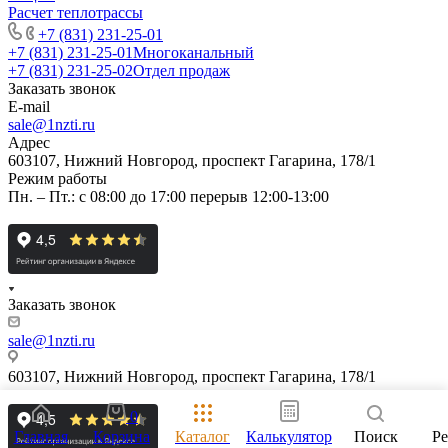
Расчет теплотрассы
+7 (831) 231-25-01
+7 (831) 231-25-01
Многоканальный
+7 (831) 231-25-02
Отдел продаж
Заказать звонок
E-mail
sale@1nzti.ru
Адрес
603107, Нижний Новгород, проспект Гагарина, 178/1
Режим работы
Пн. – Пт.: с 08:00 до 17:00 перерыв 12:00-13:00
Заказать звонок
sale@1nzti.ru
603107, Нижний Новгород, проспект Гагарина, 178/1
0
Главная
Корзина
Каталог
Калькулятор
Поиск
Р