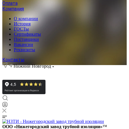
Оплата
Компания
О компании
История
ГОСТы
Сертификаты
Поставщики
Вакансии
Реквизиты
Контакты
Нижний Новгород
ООО «Нижегородский завод трубной изоляции»
™