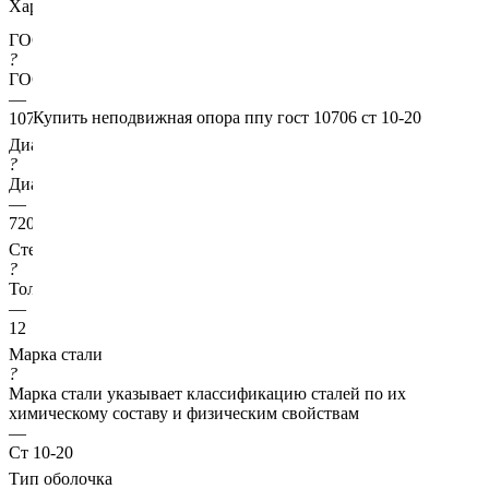
Характеристики
ГОСТ несущей трубы
?
ГОСТ основной трубы
—
Купить неподвижная опора ппу гост 10706 ст 10-20
10706
Диаметр трубы, мм
?
Диаметр основной трубы
—
720
Стенка трубы, мм
?
Толщина стенки несущей трубы
—
12
Марка стали
?
Марка стали указывает классификацию сталей по их
химическому составу и физическим свойствам
—
Ст 10-20
Тип оболочка