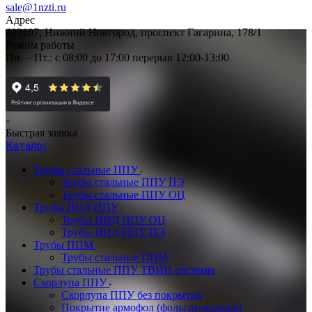
sale@1nzti.ru
Адрес
603107, Нижний Новгород, проспект Гагарина, 178/1
Режим работы
Пн. – Пт.: с 08:00 до 17:00 перерыв 12:00-13:00
Быстрая заявка
Каталог
Трубы стальные ППУ
Трубы стальные ППУ ПЭ
Трубы стальные ППУ ОЦ
Трубы ПНД ППУ
Трубы ПНД ППУ ОЦ
Трубы ПНД ППУ ПЭ
Трубы ППМ
Трубы стальные ППМ
Трубы стальные ППУ ТВИН системы
Скорлупа ППУ
Скорлупа ППУ без покрытия
Покрытие армофол (фольгированная)