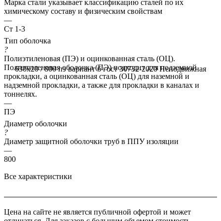
Марка стали указывает классификацию сталей по их
химическому составу и физическим свойствам
—
Ст 1-3
Тип оболочка
?
Полиэтиленовая (ПЭ) и оцинкованная сталь (ОЦ).
Полиэтиленовая оболочка (ПЭ) подходит для подземной
630x20 / 800 пэ вариант б гост 30732-2020
Неподвижная
прокладки, а оцинкованная сталь (ОЦ) для наземной и
надземной прокладки, а также для прокладки в каналах и
тоннелях.
—
ПЭ
Диаметр оболочки
?
Диаметр защитной оболочки труб в ППУ изоляции
—
800
Все характеристики
Цена на сайте не является публичной офертой и может
отличаться. Для заказов с большим объемом стоимость