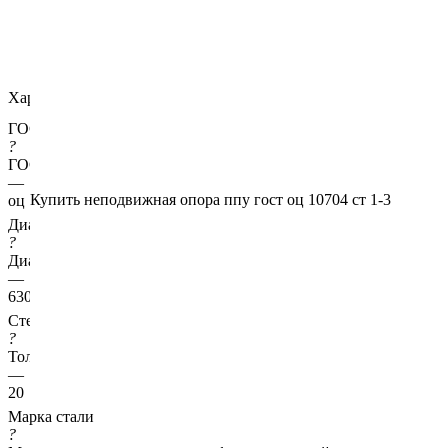
Характеристики
ГОСТ несущей трубы
?
ГОСТ основной трубы
—
Купить неподвижная опора ппу гост оц 10704 ст 1-3
оц 10704
Диаметр трубы, мм
?
Диаметр основной трубы
—
630
Стенка трубы, мм
?
Толщина стенки несущей трубы
—
20
Марка стали
?