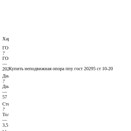
Характеристики
ГОСТ несущей трубы
?
ГОСТ основной трубы
—
Купить неподвижная опора ппу гост 20295 ст 10-20
20295
Диаметр трубы, мм
?
Диаметр основной трубы
—
57
Стенка трубы, мм
?
Толщина стенки несущей трубы
—
3,5