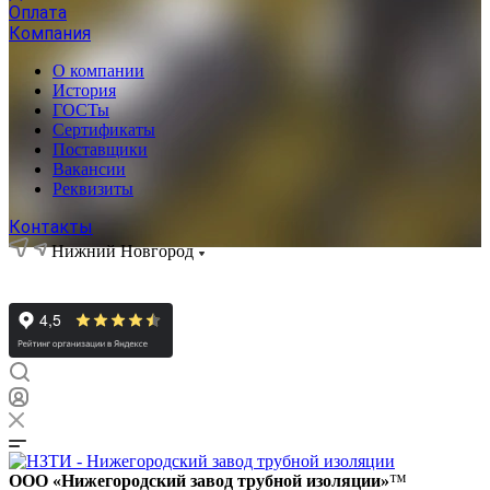
Оплата
Компания
О компании
История
ГОСТы
Сертификаты
Поставщики
Вакансии
Реквизиты
Контакты
Нижний Новгород
ООО «Нижегородский завод трубной изоляции»
™