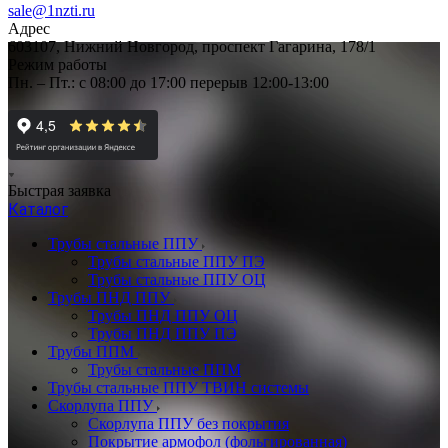
sale@1nzti.ru
Адрес
603107, Нижний Новгород, проспект Гагарина, 178/1
Режим работы
Пн. – Пт.: с 08:00 до 17:00 перерыв 12:00-13:00
Быстрая заявка
Каталог
Трубы стальные ППУ
Трубы стальные ППУ ПЭ
Трубы стальные ППУ ОЦ
Трубы ПНД ППУ
Трубы ПНД ППУ ОЦ
Трубы ПНД ППУ ПЭ
Трубы ППМ
Трубы стальные ППМ
Трубы стальные ППУ ТВИН системы
Скорлупа ППУ
Скорлупа ППУ без покрытия
Покрытие армофол (фольгированная)