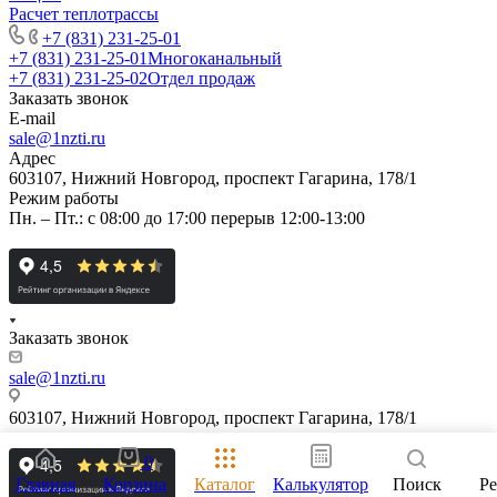
Расчет теплотрассы
+7 (831) 231-25-01
+7 (831) 231-25-01
Многоканальный
+7 (831) 231-25-02
Отдел продаж
Заказать звонок
E-mail
sale@1nzti.ru
Адрес
603107, Нижний Новгород, проспект Гагарина, 178/1
Режим работы
Пн. – Пт.: с 08:00 до 17:00 перерыв 12:00-13:00
Заказать звонок
sale@1nzti.ru
603107, Нижний Новгород, проспект Гагарина, 178/1
0
Главная
Корзина
Каталог
Калькулятор
Поиск
Р