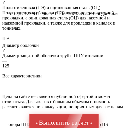
?
Полиэтиленовая (ПЭ) и оцинкованная сталь (ОЦ).
Полиэтиленовая оболочка (ПЭ) подходит для подземной
57x2,8 / 125 пэ вариант б гост 30732-2020
Неподвижная
прокладки, а оцинкованная сталь (ОЦ) для наземной и
надземной прокладки, а также для прокладки в каналах и
тоннелях.
—
ПЭ
Диаметр оболочки
?
Диаметр защитной оболочки труб в ППУ изоляции
—
125
Все характеристики
Цена на сайте не является публичной офертой и может
отличаться. Для заказов с большим объемом стоимость
рассчитываются по калькуляции, по приятным для вас ценам.
«Выполнить расчет»
опора ППУ ГОСТ 20295 Ст 17Г1С 57x2,8 / 125 ПЭ