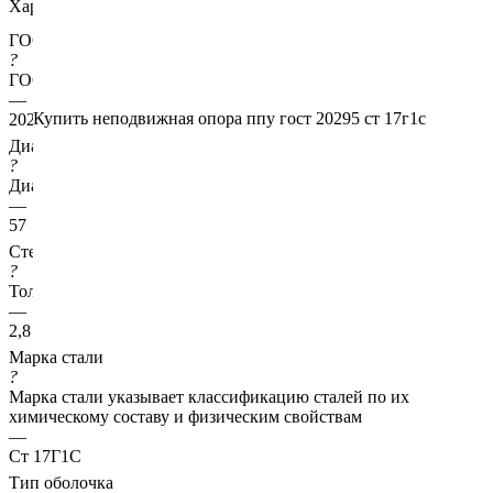
Характеристики
ГОСТ несущей трубы
?
ГОСТ основной трубы
—
Купить неподвижная опора ппу гост 20295 ст 17г1с
20295
Диаметр трубы, мм
?
Диаметр основной трубы
—
57
Стенка трубы, мм
?
Толщина стенки несущей трубы
—
2,8
Марка стали
?
Марка стали указывает классификацию сталей по их
химическому составу и физическим свойствам
—
Ст 17Г1С
Тип оболочка