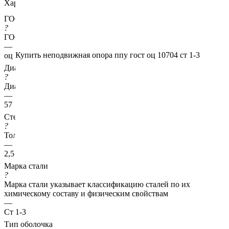
Характеристики
ГОСТ несущей трубы
?
ГОСТ основной трубы
—
Купить неподвижная опора ппу гост оц 10704 ст 1-3
оц 10704
Диаметр трубы, мм
?
Диаметр основной трубы
—
57
Стенка трубы, мм
?
Толщина стенки несущей трубы
—
2,5
Марка стали
?
Марка стали указывает классификацию сталей по их
химическому составу и физическим свойствам
—
Ст 1-3
Тип оболочка