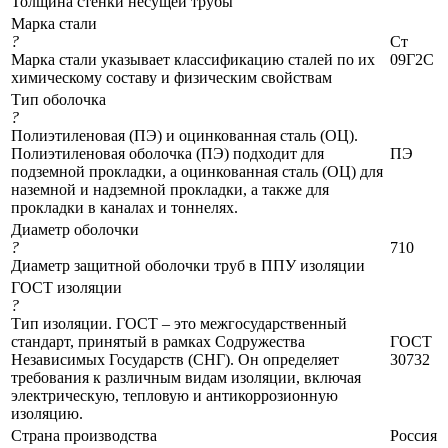
Толщина стенки несущей трубы
Марка стали
?
Ст
Марка стали указывает классификацию сталей по их
09Г2С
химическому составу и физическим свойствам
Тип оболочка
?
Полиэтиленовая (ПЭ) и оцинкованная сталь (ОЦ).
Полиэтиленовая оболочка (ПЭ) подходит для
ПЭ
подземной прокладки, а оцинкованная сталь (ОЦ) для
наземной и надземной прокладки, а также для
прокладки в каналах и тоннелях.
Диаметр оболочки
?
710
Диаметр защитной оболочки труб в ППУ изоляции
ГОСТ изоляции
?
Тип изоляции. ГОСТ – это межгосударственный
стандарт, принятый в рамках Содружества
ГОСТ
Независимых Государств (СНГ). Он определяет
30732
требования к различным видам изоляции, включая
электрическую, тепловую и антикоррозионную
изоляцию.
Страна производства
Россия