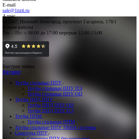
E-mail
sale@1nzti.ru
Адрес
603107, Нижний Новгород, проспект Гагарина, 178/1
Режим работы
Пн. – Пт.: с 08:00 до 17:00 перерыв 12:00-13:00
Быстрая заявка
Каталог
Трубы стальные ППУ
Трубы стальные ППУ ПЭ
Трубы стальные ППУ ОЦ
Трубы ПНД ППУ
Трубы ПНД ППУ ОЦ
Трубы ПНД ППУ ПЭ
Трубы ППМ
Трубы стальные ППМ
Трубы стальные ППУ ТВИН системы
Скорлупа ППУ
Скорлупа ППУ без покрытия