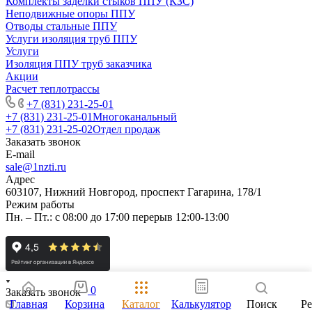
Комплекты заделки стыков ППУ (КЗС)
Неподвижные опоры ППУ
Отводы стальные ППУ
Услуги изоляция труб ППУ
Услуги
Изоляция ППУ труб заказчика
Акции
Расчет теплотрассы
+7 (831) 231-25-01
+7 (831) 231-25-01
Многоканальный
+7 (831) 231-25-02
Отдел продаж
Заказать звонок
E-mail
sale@1nzti.ru
Адрес
603107, Нижний Новгород, проспект Гагарина, 178/1
Режим работы
Пн. – Пт.: с 08:00 до 17:00 перерыв 12:00-13:00
0
Заказать звонок
Главная
Корзина
Каталог
Калькулятор
Поиск
Р