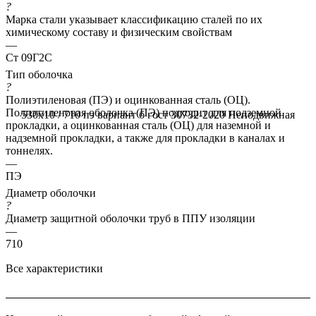
?
Марка стали указывает классификацию сталей по их
химическому составу и физическим свойствам
—
Ст 09Г2С
Тип оболочка
?
Полиэтиленовая (ПЭ) и оцинкованная сталь (ОЦ).
Полиэтиленовая оболочка (ПЭ) подходит для подземной
530x10 / 710 пэ вариант б гост 30732-2020
Неподвижная
прокладки, а оцинкованная сталь (ОЦ) для наземной и
надземной прокладки, а также для прокладки в каналах и
тоннелях.
—
ПЭ
Диаметр оболочки
?
Диаметр защитной оболочки труб в ППУ изоляции
—
710
Все характеристики