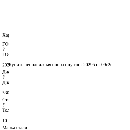
Характеристики
ГОСТ несущей трубы
?
ГОСТ основной трубы
—
Купить неподвижная опора ппу гост 20295 ст 09г2с
20295
Диаметр трубы, мм
?
Диаметр основной трубы
—
530
Стенка трубы, мм
?
Толщина стенки несущей трубы
—
10
Марка стали