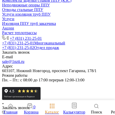
Комплекты заделки стыков ППУ (КЗС)
Неподвижные опоры ППУ
Отводы стальные ППУ
Услуги изоляция труб ППУ
Услуги
Изоляция ППУ труб заказчика
Акции
Расчет теплотрассы
+7 (831) 231-25-01
+7 (831) 231-25-01
Многоканальный
+7 (831) 231-25-02
Отдел продаж
Заказать звонок
E-mail
sale@1nzti.ru
Адрес
603107, Нижний Новгород, проспект Гагарина, 178/1
Режим работы
Пн. – Пт.: с 08:00 до 17:00 перерыв 12:00-13:00
0
Заказать звонок
Главная
Корзина
Каталог
Калькулятор
Поиск
Р