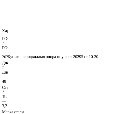
Характеристики
ГОСТ несущей трубы
?
ГОСТ основной трубы
—
Купить неподвижная опора ппу гост 20295 ст 10-20
20295
Диаметр трубы, мм
?
Диаметр основной трубы
—
48
Стенка трубы, мм
?
Толщина стенки несущей трубы
—
3,2
Марка стали