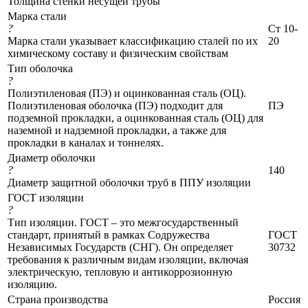
Толщина стенки несущей трубы
Марка стали
?
Ст 10-
Марка стали указывает классификацию сталей по их
20
химическому составу и физическим свойствам
Тип оболочка
?
Полиэтиленовая (ПЭ) и оцинкованная сталь (ОЦ).
Полиэтиленовая оболочка (ПЭ) подходит для
ПЭ
подземной прокладки, а оцинкованная сталь (ОЦ) для
наземной и надземной прокладки, а также для
прокладки в каналах и тоннелях.
Диаметр оболочки
?
140
Диаметр защитной оболочки труб в ППУ изоляции
ГОСТ изоляции
?
Тип изоляции. ГОСТ – это межгосударственный
стандарт, принятый в рамках Содружества
ГОСТ
Независимых Государств (СНГ). Он определяет
30732
требования к различным видам изоляции, включая
электрическую, тепловую и антикоррозионную
изоляцию.
Страна производства
Россия