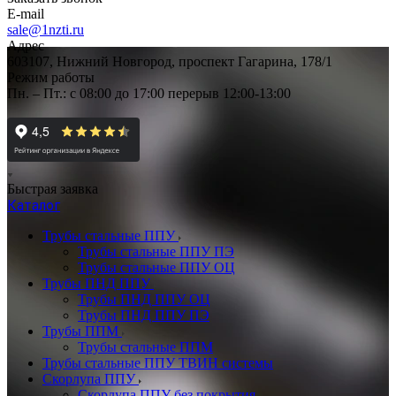
E-mail
sale@1nzti.ru
Адрес
603107, Нижний Новгород, проспект Гагарина, 178/1
Режим работы
Пн. – Пт.: с 08:00 до 17:00 перерыв 12:00-13:00
Быстрая заявка
Каталог
Трубы стальные ППУ
Трубы стальные ППУ ПЭ
Трубы стальные ППУ ОЦ
Трубы ПНД ППУ
Трубы ПНД ППУ ОЦ
Трубы ПНД ППУ ПЭ
Трубы ППМ
Трубы стальные ППМ
Трубы стальные ППУ ТВИН системы
Скорлупа ППУ
Скорлупа ППУ без покрытия