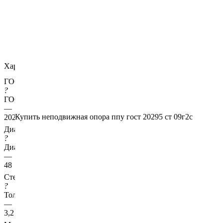
Характеристики
ГОСТ несущей трубы
?
ГОСТ основной трубы
—
Купить неподвижная опора ппу гост 20295 ст 09г2с
20295
Диаметр трубы, мм
?
Диаметр основной трубы
—
48
Стенка трубы, мм
?
Толщина стенки несущей трубы
—
3,2