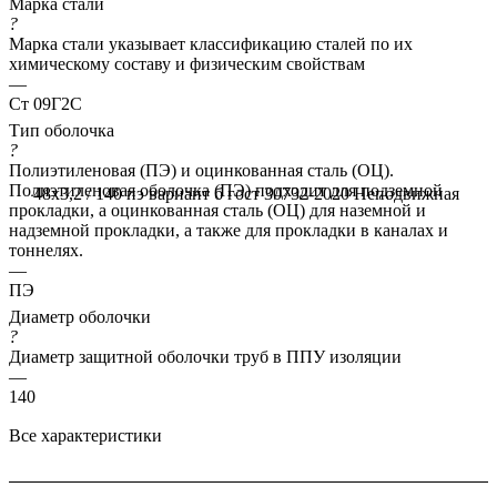
Марка стали
?
Марка стали указывает классификацию сталей по их
химическому составу и физическим свойствам
—
Ст 09Г2С
Тип оболочка
?
Полиэтиленовая (ПЭ) и оцинкованная сталь (ОЦ).
Полиэтиленовая оболочка (ПЭ) подходит для подземной
48x3,2 / 140 пэ вариант б гост 30732-2020
Неподвижная
прокладки, а оцинкованная сталь (ОЦ) для наземной и
надземной прокладки, а также для прокладки в каналах и
тоннелях.
—
ПЭ
Диаметр оболочки
?
Диаметр защитной оболочки труб в ППУ изоляции
—
140
Все характеристики