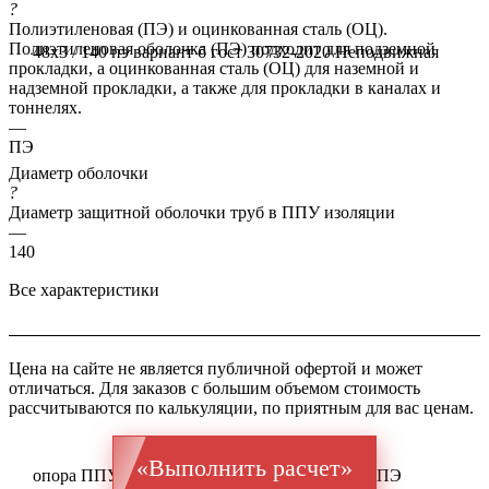
?
Полиэтиленовая (ПЭ) и оцинкованная сталь (ОЦ).
Полиэтиленовая оболочка (ПЭ) подходит для подземной
48x3 / 140 пэ вариант б гост 30732-2020
Неподвижная
прокладки, а оцинкованная сталь (ОЦ) для наземной и
надземной прокладки, а также для прокладки в каналах и
тоннелях.
—
ПЭ
Диаметр оболочки
?
Диаметр защитной оболочки труб в ППУ изоляции
—
140
Все характеристики
Цена на сайте не является публичной офертой и может
отличаться. Для заказов с большим объемом стоимость
рассчитываются по калькуляции, по приятным для вас ценам.
«Выполнить расчет»
опора ППУ ГОСТ 20295 Ст 09Г2С 48x3 / 140 ПЭ