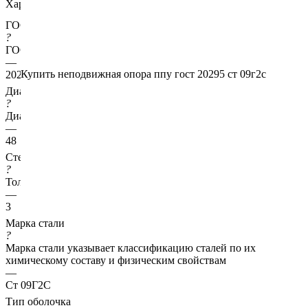
Характеристики
ГОСТ несущей трубы
?
ГОСТ основной трубы
—
Купить неподвижная опора ппу гост 20295 ст 09г2с
20295
Диаметр трубы, мм
?
Диаметр основной трубы
—
48
Стенка трубы, мм
?
Толщина стенки несущей трубы
—
3
Марка стали
?
Марка стали указывает классификацию сталей по их
химическому составу и физическим свойствам
—
Ст 09Г2С
Тип оболочка