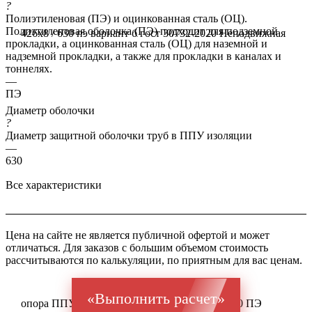
?
Полиэтиленовая (ПЭ) и оцинкованная сталь (ОЦ).
Полиэтиленовая оболочка (ПЭ) подходит для подземной
426x8 / 630 пэ вариант б гост 30732-2020
Неподвижная
прокладки, а оцинкованная сталь (ОЦ) для наземной и
надземной прокладки, а также для прокладки в каналах и
тоннелях.
—
ПЭ
Диаметр оболочки
?
Диаметр защитной оболочки труб в ППУ изоляции
—
630
Все характеристики
Цена на сайте не является публичной офертой и может
отличаться. Для заказов с большим объемом стоимость
рассчитываются по калькуляции, по приятным для вас ценам.
«Выполнить расчет»
опора ППУ ГОСТ 20295 Ст 09Г2С 426x8 / 630 ПЭ