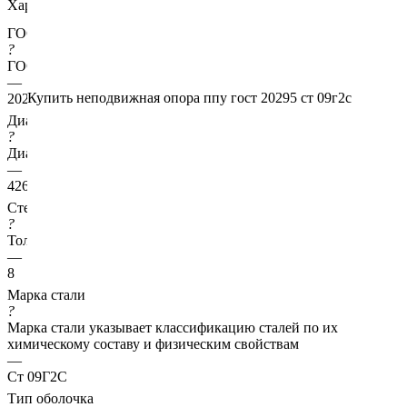
Характеристики
ГОСТ несущей трубы
?
ГОСТ основной трубы
—
Купить неподвижная опора ппу гост 20295 ст 09г2с
20295
Диаметр трубы, мм
?
Диаметр основной трубы
—
426
Стенка трубы, мм
?
Толщина стенки несущей трубы
—
8
Марка стали
?
Марка стали указывает классификацию сталей по их
химическому составу и физическим свойствам
—
Ст 09Г2С
Тип оболочка