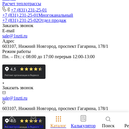
Расчет теплотрассы
+7 (831) 231-25-01
+7 (831) 231-25-01
Многоканальный
+7 (831) 231-25-02
Отдел продаж
Заказать звонок
E-mail
sale@1nzti.ru
Адрес
603107, Нижний Новгород, проспект Гагарина, 178/1
Режим работы
Пн. – Пт.: с 08:00 до 17:00 перерыв 12:00-13:00
Заказать звонок
sale@1nzti.ru
603107, Нижний Новгород, проспект Гагарина, 178/1
0
Главная
Корзина
Каталог
Калькулятор
Поиск
Р