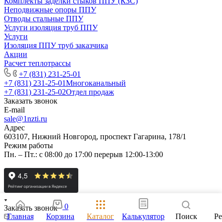
Комплекты заделки стыков ППУ (КЗС)
Неподвижные опоры ППУ
Отводы стальные ППУ
Услуги изоляция труб ППУ
Услуги
Изоляция ППУ труб заказчика
Акции
Расчет теплотрассы
+7 (831) 231-25-01
+7 (831) 231-25-01
Многоканальный
+7 (831) 231-25-02
Отдел продаж
Заказать звонок
E-mail
sale@1nzti.ru
Адрес
603107, Нижний Новгород, проспект Гагарина, 178/1
Режим работы
Пн. – Пт.: с 08:00 до 17:00 перерыв 12:00-13:00
0
Заказать звонок
Главная
Корзина
Каталог
Калькулятор
Поиск
Р