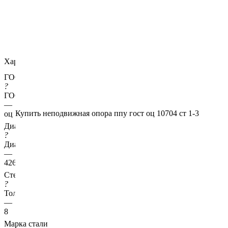
Характеристики
ГОСТ несущей трубы
?
ГОСТ основной трубы
—
Купить неподвижная опора ппу гост оц 10704 ст 1-3
оц 10704
Диаметр трубы, мм
?
Диаметр основной трубы
—
426
Стенка трубы, мм
?
Толщина стенки несущей трубы
—
8
Марка стали