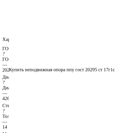
Характеристики
ГОСТ несущей трубы
?
ГОСТ основной трубы
—
Купить неподвижная опора ппу гост 20295 ст 17г1с
20295
Диаметр трубы, мм
?
Диаметр основной трубы
—
426
Стенка трубы, мм
?
Толщина стенки несущей трубы
—
14