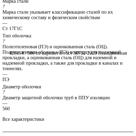
Марка стали
?
Марка стали указывает классификацию сталей по их
химическому составу и физическим свойствам
—
Ст 17Г1С
Тип оболочка
?
Полиэтиленовая (ПЭ) и оцинкованная сталь (ОЦ).
Полиэтиленовая оболочка (ПЭ) подходит для подземной
426x14 / 560 пэ вариант б гост 30732-2020
Неподвижная
прокладки, а оцинкованная сталь (ОЦ) для наземной и
надземной прокладки, а также для прокладки в каналах и
тоннелях.
—
ПЭ
Диаметр оболочки
?
Диаметр защитной оболочки труб в ППУ изоляции
—
560
Все характеристики