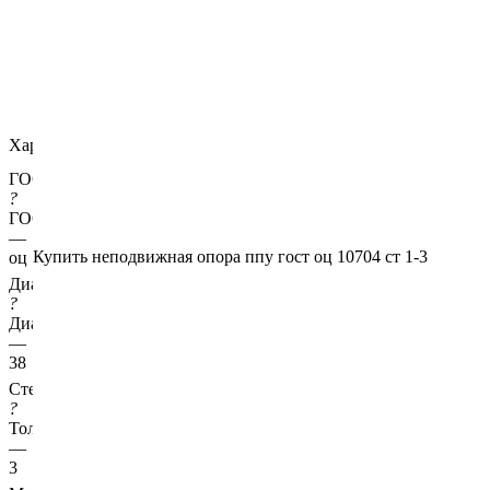
Характеристики
ГОСТ несущей трубы
?
ГОСТ основной трубы
—
Купить неподвижная опора ппу гост оц 10704 ст 1-3
оц 10704
Диаметр трубы, мм
?
Диаметр основной трубы
—
38
Стенка трубы, мм
?
Толщина стенки несущей трубы
—
3