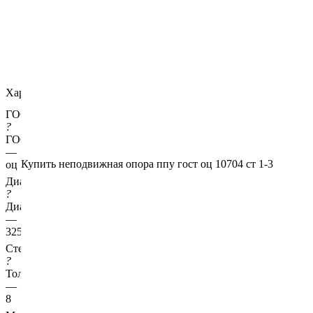
Характеристики
ГОСТ несущей трубы
?
ГОСТ основной трубы
—
Купить неподвижная опора ппу гост оц 10704 ст 1-3
оц 10704
Диаметр трубы, мм
?
Диаметр основной трубы
—
325
Стенка трубы, мм
?
Толщина стенки несущей трубы
—
8