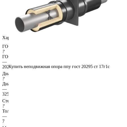
Характеристики
ГОСТ несущей трубы
?
ГОСТ основной трубы
—
Купить неподвижная опора ппу гост 20295 ст 17г1с
20295
Диаметр трубы, мм
?
Диаметр основной трубы
—
325
Стенка трубы, мм
?
Толщина стенки несущей трубы
—
7