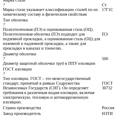
Марка стали
?
Ст
Марка стали указывает классификацию сталей по их
17Г1С
химическому составу и физическим свойствам
Тип оболочка
?
Полиэтиленовая (ПЭ) и оцинкованная сталь (ОЦ).
Полиэтиленовая оболочка (ПЭ) подходит для
ПЭ
подземной прокладки, а оцинкованная сталь (ОЦ) для
наземной и надземной прокладки, а также для
прокладки в каналах и тоннелях.
Диаметр оболочки
?
500
Диаметр защитной оболочки труб в ППУ изоляции
ГОСТ изоляции
?
Тип изоляции. ГОСТ – это межгосударственный
стандарт, принятый в рамках Содружества
ГОСТ
Независимых Государств (СНГ). Он определяет
30732
требования к различным видам изоляции, включая
электрическую, тепловую и антикоррозионную
изоляцию.
Страна производства
Россия
Завод производитель
НЗТИ