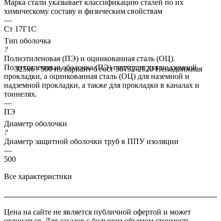
Марка стали указывает классификацию сталей по их
химическому составу и физическим свойствам
—
Ст 17Г1С
Тип оболочка
?
Полиэтиленовая (ПЭ) и оцинкованная сталь (ОЦ).
Полиэтиленовая оболочка (ПЭ) подходит для подземной
325x6 / 500 пэ вариант б гост 30732-2020
Неподвижная
прокладки, а оцинкованная сталь (ОЦ) для наземной и
надземной прокладки, а также для прокладки в каналах и
тоннелях.
—
ПЭ
Диаметр оболочки
?
Диаметр защитной оболочки труб в ППУ изоляции
—
500
Все характеристики
Цена на сайте не является публичной офертой и может
отличаться. Для заказов с большим объемом стоимость