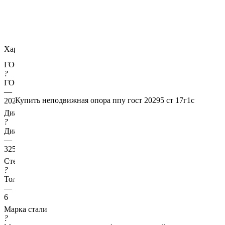
Характеристики
ГОСТ несущей трубы
?
ГОСТ основной трубы
—
Купить неподвижная опора ппу гост 20295 ст 17г1с
20295
Диаметр трубы, мм
?
Диаметр основной трубы
—
325
Стенка трубы, мм
?
Толщина стенки несущей трубы
—
6
Марка стали
?