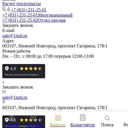
Расчет теплотрассы
+7 (831) 231-25-01
+7 (831) 231-25-01
Многоканальный
+7 (831) 231-25-02
Отдел продаж
Заказать звонок
E-mail
sale@1nzti.ru
Адрес
603107, Нижний Новгород, проспект Гагарина, 178/1
Режим работы
Пн. – Пт.: с 08:00 до 17:00 перерыв 12:00-13:00
Заказать звонок
sale@1nzti.ru
603107, Нижний Новгород, проспект Гагарина, 178/1
0
Главная
Корзина
Каталог
Калькулятор
Поиск
Р