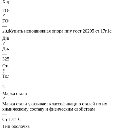
Характеристики
ГОСТ несущей трубы
?
ГОСТ основной трубы
—
Купить неподвижная опора ппу гост 20295 ст 17г1с
20295
Диаметр трубы, мм
?
Диаметр основной трубы
—
325
Стенка трубы, мм
?
Толщина стенки несущей трубы
—
5
Марка стали
?
Марка стали указывает классификацию сталей по их
химическому составу и физическим свойствам
—
Ст 17Г1С
Тип оболочка