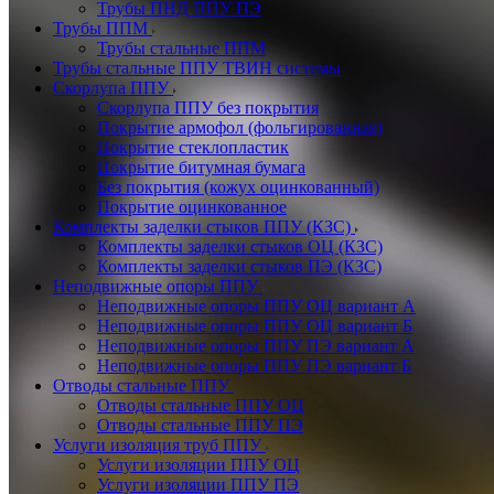
Трубы ПНД ППУ ПЭ
Трубы ППМ
Трубы стальные ППМ
Трубы стальные ППУ ТВИН системы
Скорлупа ППУ
Скорлупа ППУ без покрытия
Покрытие армофол (фольгированная)
Покрытие стеклопластик
Покрытие битумная бумага
Без покрытия (кожух оцинкованный)
Покрытие оцинкованное
Комплекты заделки стыков ППУ (КЗС)
Комплекты заделки стыков ОЦ (КЗС)
Комплекты заделки стыков ПЭ (КЗС)
Неподвижные опоры ППУ
Неподвижные опоры ППУ ОЦ вариант А
Неподвижные опоры ППУ ОЦ вариант Б
Неподвижные опоры ППУ ПЭ вариант А
Неподвижные опоры ППУ ПЭ вариант Б
Отводы стальные ППУ
Отводы стальные ППУ ОЦ
Отводы стальные ППУ ПЭ
Услуги изоляция труб ППУ
Услуги изоляции ППУ ОЦ
Услуги изоляции ППУ ПЭ