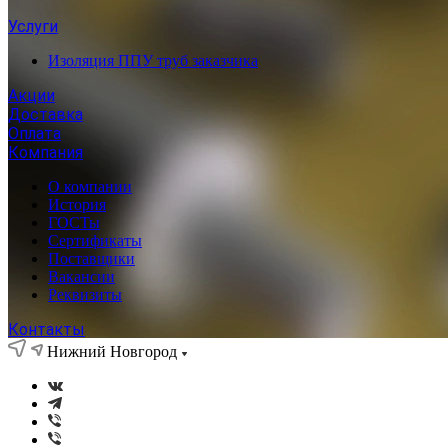
Услуги
Изоляция ППУ труб заказчика
Акции
Доставка
Оплата
Компания
О компании
История
ГОСТы
Сертификаты
Поставщики
Вакансии
Реквизиты
Контакты
Нижний Новгород