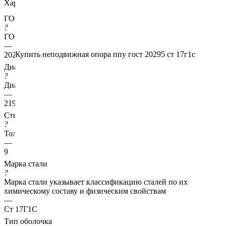
Характеристики
ГОСТ несущей трубы
?
ГОСТ основной трубы
—
Купить неподвижная опора ппу гост 20295 ст 17г1с
20295
Диаметр трубы, мм
?
Диаметр основной трубы
—
219
Стенка трубы, мм
?
Толщина стенки несущей трубы
—
9
Марка стали
?
Марка стали указывает классификацию сталей по их
химическому составу и физическим свойствам
—
Ст 17Г1С
Тип оболочка