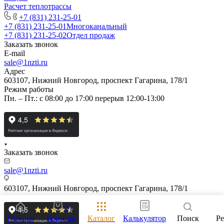
Расчет теплотрассы
+7 (831) 231-25-01
+7 (831) 231-25-01
Многоканальный
+7 (831) 231-25-02
Отдел продаж
Заказать звонок
E-mail
sale@1nzti.ru
Адрес
603107, Нижний Новгород, проспект Гагарина, 178/1
Режим работы
Пн. – Пт.: с 08:00 до 17:00 перерыв 12:00-13:00
Заказать звонок
sale@1nzti.ru
603107, Нижний Новгород, проспект Гагарина, 178/1
0
Главная
Корзина
Каталог
Калькулятор
Поиск
Р