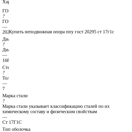
Характеристики
ГОСТ несущей трубы
?
ГОСТ основной трубы
—
Купить неподвижная опора ппу гост 20295 ст 17г1с
20295
Диаметр трубы, мм
?
Диаметр основной трубы
—
168
Стенка трубы, мм
?
Толщина стенки несущей трубы
—
7
Марка стали
?
Марка стали указывает классификацию сталей по их
химическому составу и физическим свойствам
—
Ст 17Г1С
Тип оболочка