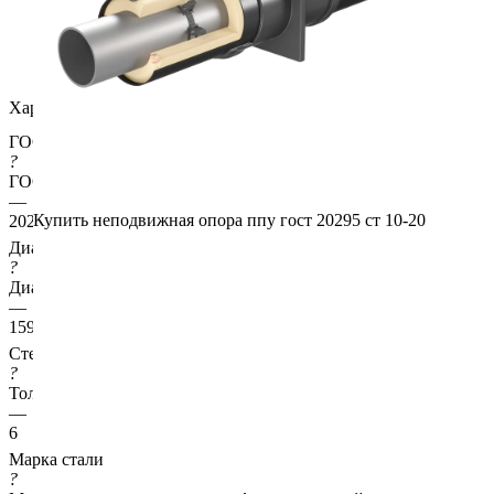
Характеристики
ГОСТ несущей трубы
?
ГОСТ основной трубы
—
Купить неподвижная опора ппу гост 20295 ст 10-20
20295
Диаметр трубы, мм
?
Диаметр основной трубы
—
159
Стенка трубы, мм
?
Толщина стенки несущей трубы
—
6
Марка стали
?