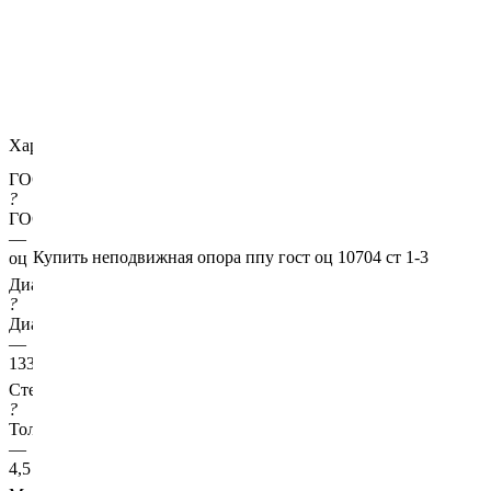
Характеристики
ГОСТ несущей трубы
?
ГОСТ основной трубы
—
Купить неподвижная опора ппу гост оц 10704 ст 1-3
оц 10704
Диаметр трубы, мм
?
Диаметр основной трубы
—
133
Стенка трубы, мм
?
Толщина стенки несущей трубы
—
4,5