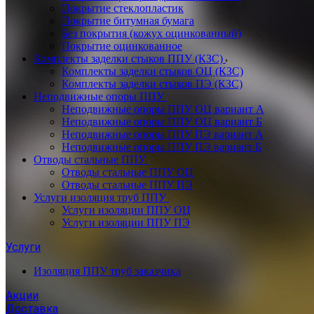
Покрытие стеклопластик
Покрытие битумная бумага
Без покрытия (кожух оцинкованный)
Покрытие оцинкованное
Комплекты заделки стыков ППУ (КЗС)
Комплекты заделки стыков ОЦ (КЗС)
Комплекты заделки стыков ПЭ (КЗС)
Неподвижные опоры ППУ
Неподвижные опоры ППУ ОЦ вариант А
Неподвижные опоры ППУ ОЦ вариант Б
Неподвижные опоры ППУ ПЭ вариант А
Неподвижные опоры ППУ ПЭ вариант Б
Отводы стальные ППУ
Отводы стальные ППУ ОЦ
Отводы стальные ППУ ПЭ
Услуги изоляция труб ППУ
Услуги изоляции ППУ ОЦ
Услуги изоляции ППУ ПЭ
Услуги
Изоляция ППУ труб заказчика
Акции
Доставка