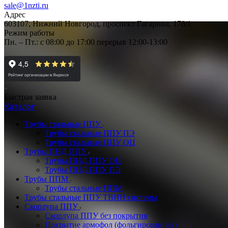
sale@1nzti.ru
Адрес
603107, Нижний Новгород, проспект Гагарина, 178/1
Режим работы
Пн. – Пт.: с 08:00 до 17:00 перерыв 12:00-13:00
Быстрая заявка
Каталог
Трубы стальные ППУ
Трубы стальные ППУ ПЭ
Трубы стальные ППУ ОЦ
Трубы ПНД ППУ
Трубы ПНД ППУ ОЦ
Трубы ПНД ППУ ПЭ
Трубы ППМ
Трубы стальные ППМ
Трубы стальные ППУ ТВИН системы
Скорлупа ППУ
Скорлупа ППУ без покрытия
Покрытие армофол (фольгированная)