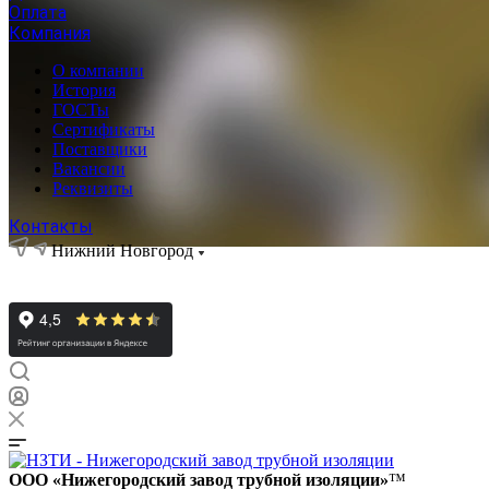
Оплата
Компания
О компании
История
ГОСТы
Сертификаты
Поставщики
Вакансии
Реквизиты
Контакты
Нижний Новгород
ООО «Нижегородский завод трубной изоляции»
™