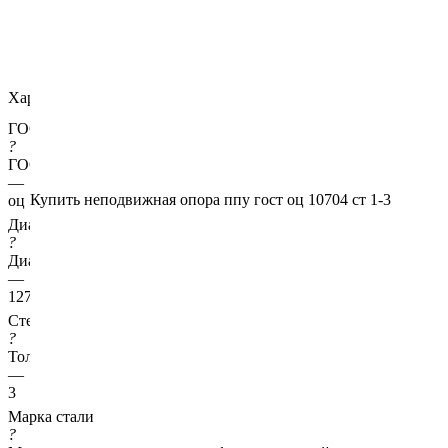
Характеристики
ГОСТ несущей трубы
?
ГОСТ основной трубы
—
Купить неподвижная опора ппу гост оц 10704 ст 1-3
оц 10704
Диаметр трубы, мм
?
Диаметр основной трубы
—
127
Стенка трубы, мм
?
Толщина стенки несущей трубы
—
3
Марка стали
?