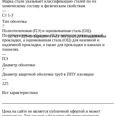
Марка стали указывает классификацию сталей по их
химическому составу и физическим свойствам
—
Ст 1-3
Тип оболочка
?
Полиэтиленовая (ПЭ) и оцинкованная сталь (ОЦ).
Полиэтиленовая оболочка (ПЭ) подходит для подземной
127x3 / 225 пэ вариант б гост 30732-2020
Неподвижная
прокладки, а оцинкованная сталь (ОЦ) для наземной и
надземной прокладки, а также для прокладки в каналах и
тоннелях.
—
ПЭ
Диаметр оболочки
?
Диаметр защитной оболочки труб в ППУ изоляции
—
225
Все характеристики
Цена на сайте не является публичной офертой и может
отличаться. Для заказов с большим объемом стоимость