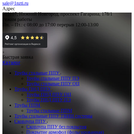
sale@1nzti.ru
Адрес
603107, Нижний Новгород, проспект Гагарина, 178/1
Режим работы
Пн. – Пт.: с 08:00 до 17:00 перерыв 12:00-13:00
Быстрая заявка
Каталог
Трубы стальные ППУ
Трубы стальные ППУ ПЭ
Трубы стальные ППУ ОЦ
Трубы ПНД ППУ
Трубы ПНД ППУ ОЦ
Трубы ПНД ППУ ПЭ
Трубы ППМ
Трубы стальные ППМ
Трубы стальные ППУ ТВИН системы
Скорлупа ППУ
Скорлупа ППУ без покрытия
Покрытие армофол (фольгированная)