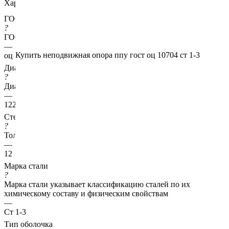
Характеристики
ГОСТ несущей трубы
?
ГОСТ основной трубы
—
Купить неподвижная опора ппу гост оц 10704 ст 1-3
оц 10704
Диаметр трубы, мм
?
Диаметр основной трубы
—
1220
Стенка трубы, мм
?
Толщина стенки несущей трубы
—
12
Марка стали
?
Марка стали указывает классификацию сталей по их
химическому составу и физическим свойствам
—
Ст 1-3
Тип оболочка