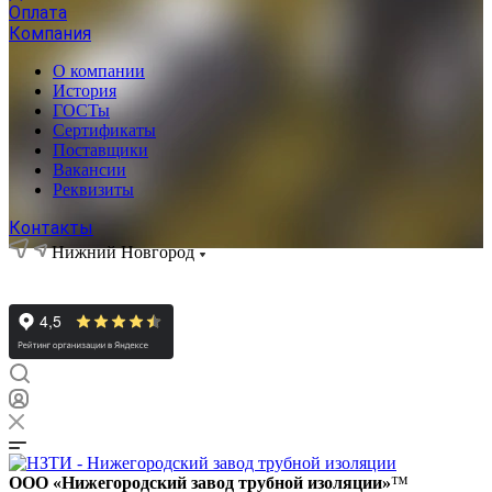
Оплата
Компания
О компании
История
ГОСТы
Сертификаты
Поставщики
Вакансии
Реквизиты
Контакты
Нижний Новгород
ООО «Нижегородский завод трубной изоляции»
™