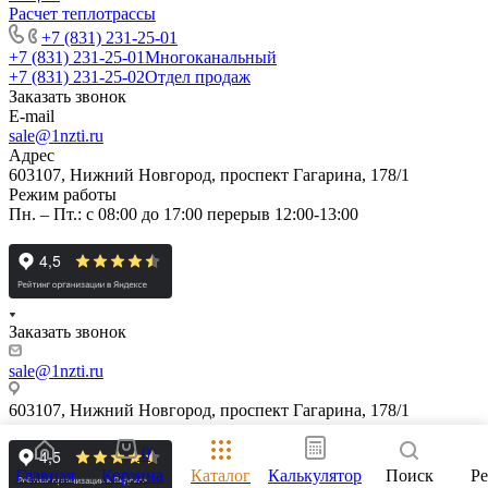
Расчет теплотрассы
+7 (831) 231-25-01
+7 (831) 231-25-01
Многоканальный
+7 (831) 231-25-02
Отдел продаж
Заказать звонок
E-mail
sale@1nzti.ru
Адрес
603107, Нижний Новгород, проспект Гагарина, 178/1
Режим работы
Пн. – Пт.: с 08:00 до 17:00 перерыв 12:00-13:00
Заказать звонок
sale@1nzti.ru
603107, Нижний Новгород, проспект Гагарина, 178/1
0
Главная
Корзина
Каталог
Калькулятор
Поиск
Р