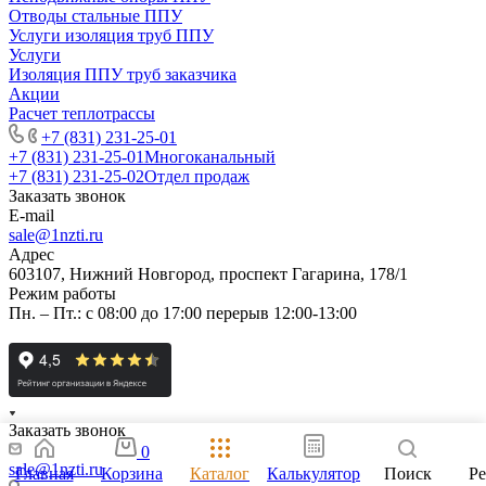
Отводы стальные ППУ
Услуги изоляция труб ППУ
Услуги
Изоляция ППУ труб заказчика
Акции
Расчет теплотрассы
+7 (831) 231-25-01
+7 (831) 231-25-01
Многоканальный
+7 (831) 231-25-02
Отдел продаж
Заказать звонок
E-mail
sale@1nzti.ru
Адрес
603107, Нижний Новгород, проспект Гагарина, 178/1
Режим работы
Пн. – Пт.: с 08:00 до 17:00 перерыв 12:00-13:00
Заказать звонок
0
sale@1nzti.ru
Главная
Корзина
Каталог
Калькулятор
Поиск
Р