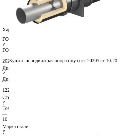
Характеристики
ГОСТ несущей трубы
?
ГОСТ основной трубы
—
Купить неподвижная опора ппу гост 20295 ст 10-20
20295
Диаметр трубы, мм
?
Диаметр основной трубы
—
1220
Стенка трубы, мм
?
Толщина стенки несущей трубы
—
10
Марка стали
?