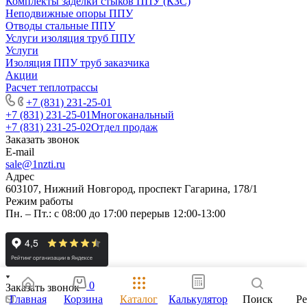
Комплекты заделки стыков ППУ (КЗС)
Неподвижные опоры ППУ
Отводы стальные ППУ
Услуги изоляция труб ППУ
Услуги
Изоляция ППУ труб заказчика
Акции
Расчет теплотрассы
+7 (831) 231-25-01
+7 (831) 231-25-01
Многоканальный
+7 (831) 231-25-02
Отдел продаж
Заказать звонок
E-mail
sale@1nzti.ru
Адрес
603107, Нижний Новгород, проспект Гагарина, 178/1
Режим работы
Пн. – Пт.: с 08:00 до 17:00 перерыв 12:00-13:00
0
Заказать звонок
Главная
Корзина
Каталог
Калькулятор
Поиск
Р