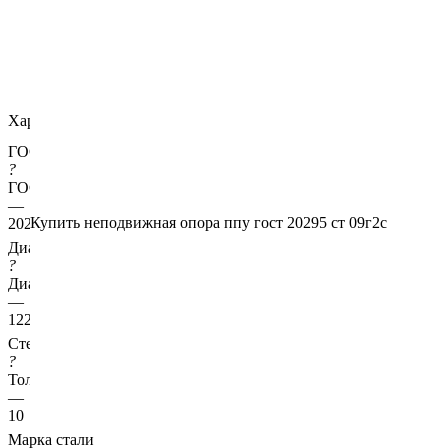
Характеристики
ГОСТ несущей трубы
?
ГОСТ основной трубы
—
Купить неподвижная опора ппу гост 20295 ст 09г2с
20295
Диаметр трубы, мм
?
Диаметр основной трубы
—
1220
Стенка трубы, мм
?
Толщина стенки несущей трубы
—
10
Марка стали