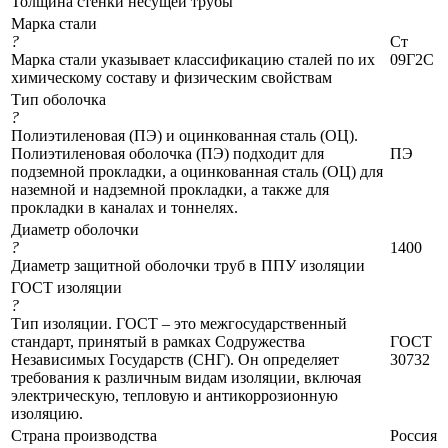
Толщина стенки несущей трубы
Марка стали
?
Ст
Марка стали указывает классификацию сталей по их
09Г2С
химическому составу и физическим свойствам
Тип оболочка
?
Полиэтиленовая (ПЭ) и оцинкованная сталь (ОЦ).
Полиэтиленовая оболочка (ПЭ) подходит для
ПЭ
подземной прокладки, а оцинкованная сталь (ОЦ) для
наземной и надземной прокладки, а также для
прокладки в каналах и тоннелях.
Диаметр оболочки
?
1400
Диаметр защитной оболочки труб в ППУ изоляции
ГОСТ изоляции
?
Тип изоляции. ГОСТ – это межгосударственный
стандарт, принятый в рамках Содружества
ГОСТ
Независимых Государств (СНГ). Он определяет
30732
требования к различным видам изоляции, включая
электрическую, тепловую и антикоррозионную
изоляцию.
Страна производства
Россия