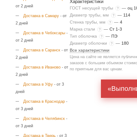
Характеристики
от 2 дней
ГОСТ несущей трубы
—
оц 1
?
Диаметр трубы, мм
—
114
?
Доставка в Самару
- от
Стенка трубы, мм
—
4
?
2 дней
Марка стали
—
Ст 1-3
?
Доставка в Чебоксары
-
Тип оболочка
—
ПЭ
?
от 2 дней
Диаметр оболочки
—
180
?
Все характеристики
Доставка в Саранск
- от
Цена на сайте не является публичн
2 дней
заказов с большим объемом стоимо
Доставка в Иваново
- от
по приятным для вас ценам.
2 дней
Доставка в Уфу
- от 3
«Выполни
дней
Доставка в Краснодар
-
от 3 дней
Доставка в Челябинск
-
от 3 дней
Доставка в Тверь
- от 3