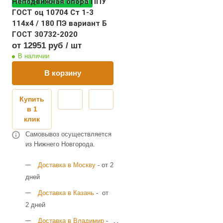
Неподвижная опора ППУ
МОЖНО С ВАШЕЙ ТРУБОЙ
ГОСТ оц 10704 Ст 1-3
114x4 / 180 ПЭ вариант Б
ГОСТ 30732-2020
от 12951 руб / шт
В наличии
В корзину
Купить
в 1
клик
Самовывоз осуществляется
из Нижнего Новгорода.
Доставка в Москву
- от 2
дней
Доставка в Казань
- от
2 дней
Доставка в Владимир
-