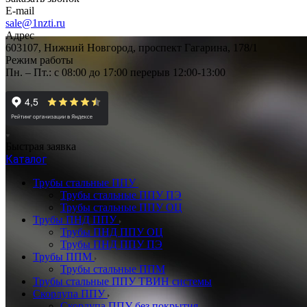
E-mail
sale@1nzti.ru
Адрес
603107, Нижний Новгород, проспект Гагарина, 178/1
Режим работы
Пн. – Пт.: с 08:00 до 17:00 перерыв 12:00-13:00
Быстрая заявка
Каталог
Трубы стальные ППУ
Трубы стальные ППУ ПЭ
Трубы стальные ППУ ОЦ
Трубы ПНД ППУ
Трубы ПНД ППУ ОЦ
Трубы ПНД ППУ ПЭ
Трубы ППМ
Трубы стальные ППМ
Трубы стальные ППУ ТВИН системы
Скорлупа ППУ
Скорлупа ППУ без покрытия