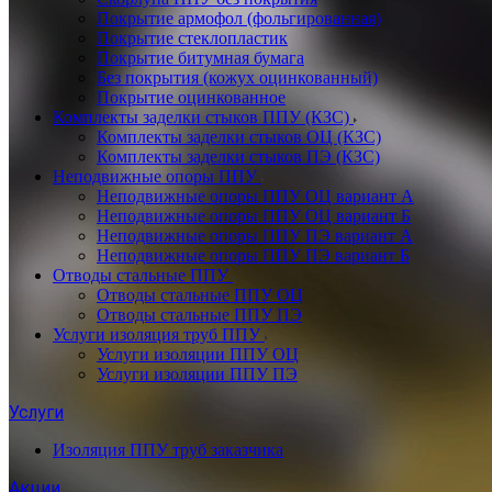
Покрытие армофол (фольгированная)
Покрытие стеклопластик
Покрытие битумная бумага
Без покрытия (кожух оцинкованный)
Покрытие оцинкованное
Комплекты заделки стыков ППУ (КЗС)
Комплекты заделки стыков ОЦ (КЗС)
Комплекты заделки стыков ПЭ (КЗС)
Неподвижные опоры ППУ
Неподвижные опоры ППУ ОЦ вариант А
Неподвижные опоры ППУ ОЦ вариант Б
Неподвижные опоры ППУ ПЭ вариант А
Неподвижные опоры ППУ ПЭ вариант Б
Отводы стальные ППУ
Отводы стальные ППУ ОЦ
Отводы стальные ППУ ПЭ
Услуги изоляция труб ППУ
Услуги изоляции ППУ ОЦ
Услуги изоляции ППУ ПЭ
Услуги
Изоляция ППУ труб заказчика
Акции